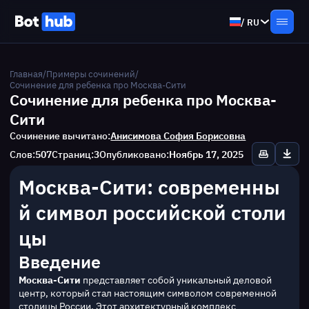
/
RU
Главная
/
Примеры сочинений
/
Сочинение для ребенка про Москва-Сити
Сочинение для ребенка про Москва-
Сити
Сочинение вычитано:
Анисимова София Борисовна
Слов:
507
Страниц:
3
Опубликовано:
Ноябрь 17, 2025
Москва-Сити: современны
й символ российской столи
цы
Введение
Москва-Сити
 представляет собой уникальный деловой 
центр, который стал настоящим символом современной 
столицы России. Этот архитектурный комплекс 