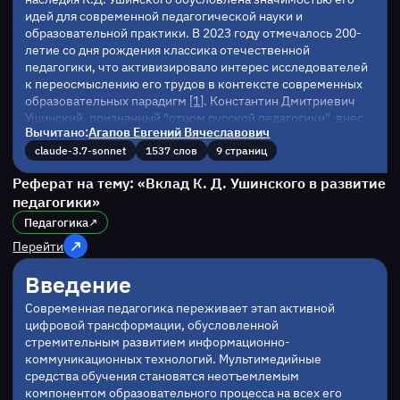
идей для современной педагогической науки и 
образовательной практики. В 2023 году отмечалось 200-
летие со дня рождения классика отечественной 
педагогики, что активизировало интерес исследователей 
к переосмыслению его трудов в контексте современных 
образовательных парадигм 
[1]
. Константин Дмитриевич 
Ушинский, признанный "отцом русской педагогики", внес 
Вычитано:
Агапов Евгений Вячеславович
фундаментальный вклад в становление национальной 
системы образования и разработку научных основ 
claude-3.7-sonnet
1537 слов
9 страниц
педагогической теории.
Реферат на тему: «Вклад К. Д. Ушинского в развитие
Целью настоящего исследования является всесторонний 
педагогики»
анализ педагогического наследия К.Д. Ушинского и 
определение его роли в развитии педагогической науки. 
Педагогика
Для достижения поставленной цели сформулированы 
Перейти
следующие задачи: изучить биографию и формирование 
научного мировоззрения К.Д. Ушинского; раскрыть 
Введение
сущность его ключевых педагогических идей; оценить 
влияние концепций Ушинского на становление и развитие 
Современная педагогика переживает этап активной 
отечественной педагогики.
цифровой трансформации, обусловленной 
Методологическую основу работы составляет историко-
стремительным развитием информационно-
педагогический подход, включающий анализ 
коммуникационных технологий. Мультимедийные 
биографических данных, педагогических трудов ученого и 
средства обучения становятся неотъемлемым 
социально-исторического контекста его деятельности. 
компонентом образовательного процесса на всех его 