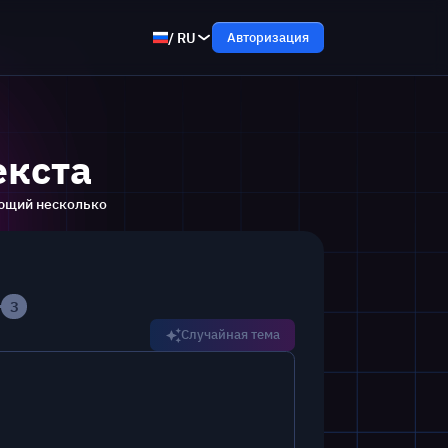
/
RU
Авторизация
екста
ующий неcколько
3
Случайная тема