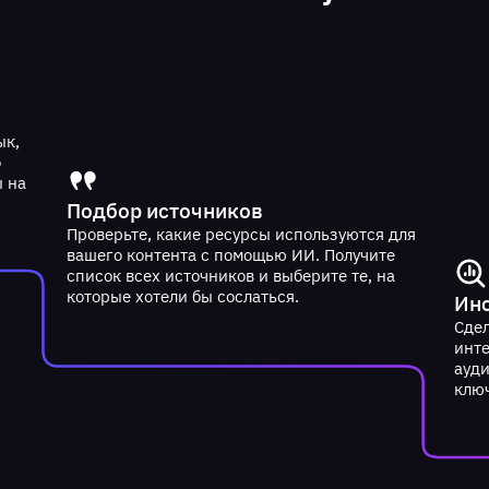
ык,
о
ы на
Подбор источников
Проверьте, какие ресурсы используются для
вашего контента с помощью ИИ. Получите
список всех источников и выберите те, на
которые хотели бы сослаться.
Инс
Сдел
инт
ауд
клю