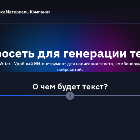
еса
Материалы
Компания
осеть для генерации т
 Writer - Удобный ИИ-инструмент для написания текста, комбинир
нейросетей.
О чем будет текст?
2