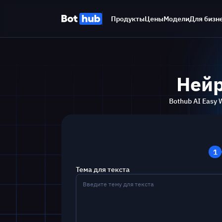
350 - 500 Слов
Продукты
Цены
Модели
Для бизн
Эссе
500 - 1000 Слов
Доклад
1000 - 2000 Слов
Реферат
Нейр
1500 - 3000 Слов
Курсовая работа
Bothub AI Easy
5000 - 8000 Слов
Информационная статья
1200 - 2500 Слов
Кейс-стади
1
800 - 2000 Слов
Тема для текста