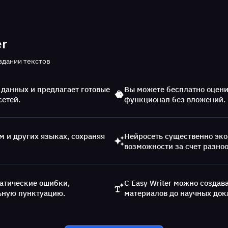
r
здании текстов
 данных и предлагает готовые
Вы можете бесплатно оцени
сетей.
функционал без вложений.
м и других языках, сохраняя
Нейросеть существенно эко
возможности за счет разно
атические ошибки,
С Easy Writer можно созда
ьную пунктуацию.
материалов до научных док