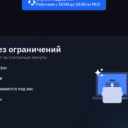
Работаем с 10:00 до 18:00 по МСК
ез ограничений
т за считанные минуты
тры
в
ивается под вас
и