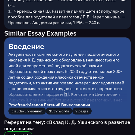
0 с.
Черемошкина Л.В. Развитие памяти детей : популярное
пособие для родителей и педагогов / Л.В. Черемошкина. —
Ярославль : Академия развития, 1996. — 240 с.
Similar Essay Examples
Введение
Актуальность комплексного изучения педагогического 
наследия К.Д. Ушинского обусловлена значимостью его 
идей для современной педагогической науки и 
образовательной практики. В 2023 году отмечалось 200-
летие со дня рождения классика отечественной 
педагогики, что активизировало интерес исследователей 
к переосмыслению его трудов в контексте современных 
образовательных парадигм 
[1]
. Константин Дмитриевич 
Ушинский, признанный "отцом русской педагогики", внес 
Proofread:
Агапов Евгений Вячеславович
фундаментальный вклад в становление национальной 
системы образования и разработку научных основ 
claude-3.7-sonnet
1537 words
9 pages
педагогической теории.
Реферат на тему: «Вклад К. Д. Ушинского в развитие
Целью настоящего исследования является всесторонний 
педагогики»
анализ педагогического наследия К.Д. Ушинского и 
определение его роли в развитии педагогической науки. 