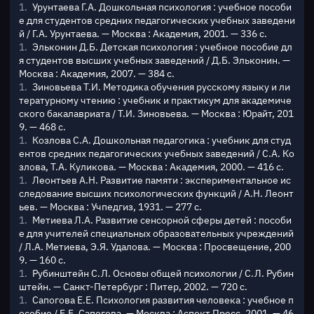
Урунтаева Г.А. Дошкольная психология : учебное пособи
е для студентов средних педагогических учебных заведени
й / Г.А. Урунтаева. — Москва : Академия, 2001. — 336 с.
Эльконин Д.Б. Детская психология : учебное пособие дл
я студентов высших учебных заведений / Д.Б. Эльконин. —
Москва : Академия, 2007. — 384 с.
Зиновьева Т.И. Методика обучения русскому языку и ли
тературному чтению : учебник и практикум для академиче
ского бакалавриата / Т.И. Зиновьева. — Москва : Юрайт, 201
9. — 468 с.
Козлова С.А. Дошкольная педагогика : учебник для студ
ентов средних педагогических учебных заведений / С.А. Ко
злова, Т.А. Куликова. — Москва : Академия, 2000. — 416 с.
Леонтьев А.Н. Развитие памяти : экспериментальное ис
следование высших психологических функций / А.Н. Леонт
ьев. — Москва : Учпедгиз, 1931. — 277 с.
Метиева Л.А. Развитие сенсорной сферы детей : пособи
е для учителей специальных образовательных учреждений
/ Л.А. Метиева, Э.Я. Удалова. — Москва : Просвещение, 200
9. — 160 с.
Рубинштейн С.Л. Основы общей психологии / С.Л. Рубин
штейн. — Санкт-Петербург : Питер, 2002. — 720 с.
Сапогова Е.Е. Психология развития человека : учебное п
особие / Е.Е. Сапогова. — Москва : Аспект Пресс, 2001. — 46