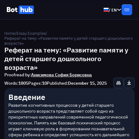
/
EN
Home
/
Essay Examples
/
Реферат на тему: «Развитие памяти у детей старшего дошкольного
возраста»
Реферат на тему: «Развитие памяти у
детей старшего дошкольного
возраста»
Proofread by:
Анисимова София Борисовна
Words:
1805
Pages:
10
Published:
December 15, 2025
Введение
Развитие когнитивных процессов у детей старшего 
дошкольного возраста представляет собой одно из 
приоритетных направлений современной педагогической 
психологии. Память как базовый психический процесс 
играет ключевую роль в формировании познавательной 
сферы ребенка и определяет успешность его дальнейшего 