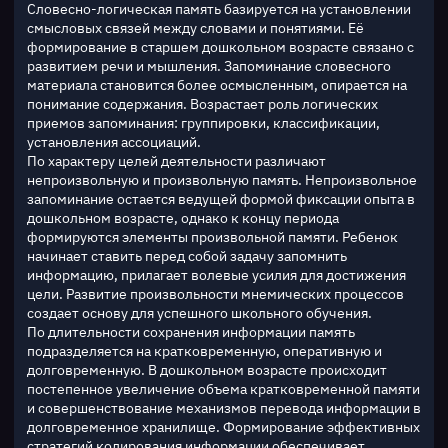
Словесно-логическая память базируется на установлении 
смысловых связей между словами и понятиями. Её 
формирование в старшем дошкольном возрасте связано с 
развитием речи и мышления. Запоминание словесного 
материала становится более осмысленным, опирается на 
понимание содержания. Возрастает роль логических 
приемов запоминания: группировки, классификации, 
установления ассоциаций.
По характеру целей деятельности различают 
непроизвольную и произвольную память. Непроизвольное 
запоминание остается ведущей формой фиксации опыта в 
дошкольном возрасте, однако к концу периода 
формируются элементы произвольной памяти. Ребенок 
начинает ставить перед собой задачу запомнить 
информацию, прилагает волевые усилия для достижения 
цели. Развитие произвольности мнемических процессов 
создает основу для успешного школьного обучения.
По длительности сохранения информации память 
подразделяется на кратковременную, оперативную и 
долговременную. В дошкольном возрасте происходит 
постепенное увеличение объема кратковременной памяти 
и совершенствование механизмов перевода информации в 
долговременное хранилище. Формирование эффективных 
стратегий кодирования информации обеспечивает 