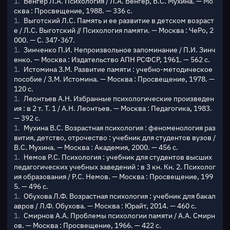
Венгер Л.А. Психология / Л.А. Венгер, В.С. Мухина. — Мо
сква : Просвещение, 1988. — 336 с.
Выготский Л.С. Память и ее развитие в детском возраст
е / Л.С. Выготский // Психология памяти. — Москва : ЧеРо, 2
000. — С. 347-367.
Зинченко П.И. Непроизвольное запоминание / П.И. Зинч
енко. — Москва : Издательство АПН РСФСР, 1961. — 562 с.
Истомина З.М. Развитие памяти : учебно-методическое
пособие / З.М. Истомина. — Москва : Просвещение, 1978. —
120 с.
Леонтьев А.Н. Избранные психологические произведен
ия : в 2 т. Т. 1 / А.Н. Леонтьев. — Москва : Педагогика, 1983.
— 392 с.
Мухина В.С. Возрастная психология : феноменология раз
вития, детство, отрочество : учебник для студентов вузов /
В.С. Мухина. — Москва : Академия, 2000. — 456 с.
Немов Р.С. Психология : учебник для студентов высших
педагогических учебных заведений : в 3 кн. Кн. 2. Психолог
ия образования / Р.С. Немов. — Москва : Просвещение, 199
5. — 496 с.
Обухова Л.Ф. Возрастная психология : учебник для бакал
авров / Л.Ф. Обухова. — Москва : Юрайт, 2014. — 460 с.
Смирнов А.А. Проблемы психологии памяти / А.А. Смирн
ов. — Москва : Просвещение, 1966. — 422 с.