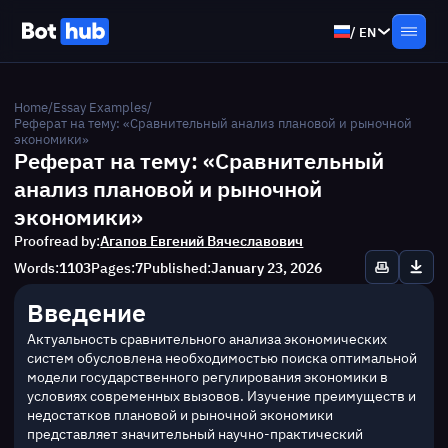
/
EN
Home
/
Essay Examples
/
Реферат на тему: «Сравнительный анализ плановой и рыночной
экономики»
Реферат на тему: «Сравнительный
анализ плановой и рыночной
экономики»
Proofread by:
Агапов Евгений Вячеславович
Words:
1103
Pages:
7
Published:
January 23, 2026
Введение
Актуальность сравнительного анализа экономических 
систем обусловлена необходимостью поиска оптимальной 
модели государственного регулирования экономики в 
условиях современных вызовов. Изучение преимуществ и 
недостатков плановой и рыночной экономики 
представляет значительный научно-практический 