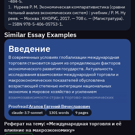
-484-5.
Нуреев Р. М. Экономическая компаративистика (сравни
тельный анализ экономических систем) : учебник / Р. М. Ну
реев. — Москва : КНОРУС, 2017. — 708 с. — (Магистратура).
— ISBN 978-5-406-05753-1.
Similar Essay Examples
Введение
В современных условиях глобализации международная 
торговля становится одним из определяющих факторов 
экономического развития государств. Актуальность 
исследования взаимосвязи международной торговли и 
макроэкономических показателей обусловлена 
возрастающей степенью интеграции национальных 
экономик в мировое хозяйство и усилением 
взаимозависимости стран в торгово-экономических 
отношениях 
[1]
.
Proofread:
Агапов Евгений Вячеславович
Целью данной работы является комплексный анализ 
claude-3.7-sonnet
1301 words
9 pages
влияния международной торговли на ключевые 
макроэкономические параметры. Достижение указанной 
Реферат на тему: «Международная торговля и её
цели предполагает решение следующих задач: 
влияние на макроэкономику»
исследование теоретических основ международной 