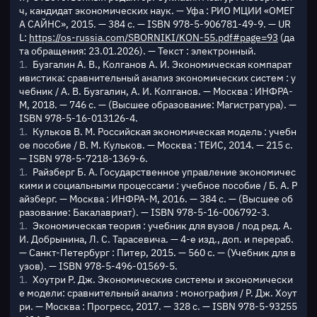
ч, кандидат экономических наук. — Уфа : РИО МЦИИ «ОМЕГ
А САЙНС», 2015. — 384 с. — ISBN 978-5-906781-49-9. — UR
L:
https://os-russia.com/SBORNIKI/KON-55.pdf#page=93
(да
та обращения: 23.01.2026). — Текст : электронный.
Бузгалин А. В., Колганов А. И. Экономическая компарат
ивистика: сравнительный анализ экономических систем : у
чебник / А. В. Бузгалин, А. И. Колганов. — Москва : ИНФРА-
М, 2018. — 746 с. — (Высшее образование: Магистратура). —
ISBN 978-5-16-013126-4.
Кульков В. М. Российская экономическая модель : учебн
ое пособие / В. М. Кульков. — Москва : ТЕИС, 2014. — 215 с.
— ISBN 978-5-7218-1369-6.
Райзберг Б. А. Государственное управление экономичес
кими и социальными процессами : учебное пособие / Б. А. Р
айзберг. — Москва : ИНФРА-М, 2016. — 384 с. — (Высшее об
разование: Бакалавриат). — ISBN 978-5-16-006792-3.
Экономическая теория : учебник для вузов / под ред. А.
И. Добрынина, Л. С. Тарасевича. — 4-е изд., доп. и перераб.
— Санкт-Петербург : Питер, 2015. — 560 с. — (Учебник для в
узов). — ISBN 978-5-496-01569-5.
Хоутри Р. Дж. Экономические системы и экономически
е модели: сравнительный анализ : монография / Р. Дж. Хоут
ри. — Москва : Прогресс, 2017. — 328 с. — ISBN 978-5-93255