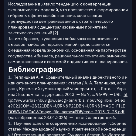
Исследование выявило тенденцию к конвергенции 
экономических моделей, что проявляется в формировании 
гибридных форм хозяйствования, сочетающих 
преимущества централизованного стратегического 
планирования с децентрализованным принятием 
тактических решений 
[2]
.
Таким образом, в условиях глобальных экономических 
вызовов наиболее перспективной представляется 
смешанная модель экономики, основанная на партнерстве 
государства и бизнеса, рациональном сочетании рыночной 
самоорганизации с системой индикативного планирования.
Библиография
Теплицкая А. А. Сравнительный анализ директивного и и
ндикативного планирования : статья / А. А. Теплицкая, аспи
рант, Крымский гуманитарный университет, г. Ялта. — Укра
ина : Економіка та держава, 2013. — No 7, с. 96-99. — URL:
ht
tp://www.irbis-nbuv.gov.ua/cgi-bin/irbis_nbuv/cgiirbis_64.ex
e?C21COM=2&I21DBN=UJRN&P21DBN=UJRN&IMAGE_FILE_
DOWNLOAD=1&Image_file_name=PDF/ecde_2013_7_28.pdf
(дата обращения: 23.01.2026). — Текст : электронный.
Научные аспекты современных исследований : сборник
статей Международной научно-практической конференци
и / Ответственный редактор: Сукиасян Асатур Альбертови